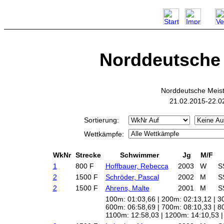
Norddeutsche M
Norddeutsche Meist
21.02.2015-22.0
Sortierung:
Wettkämpfe:
WkNr
Strecke
Schwimmer
Jg
M/F
1
800 F
Hoffbauer, Rebecca
2003
W
S
2
1500 F
Schröder, Pascal
2002
M
S
2
1500 F
Ahrens, Malte
2001
M
S
100m: 01:03,66 | 200m: 02:13,12 | 3
600m: 06:58,69 | 700m: 08:10,33 | 8
1100m: 12:58,03 | 1200m: 14:10,53 |