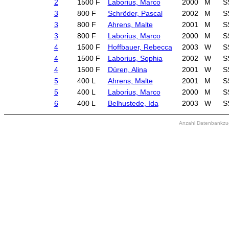
2
1500 F
Laborius, Marco
2000
M
S
3
800 F
Schröder, Pascal
2002
M
S
3
800 F
Ahrens, Malte
2001
M
S
3
800 F
Laborius, Marco
2000
M
S
4
1500 F
Hoffbauer, Rebecca
2003
W
S
4
1500 F
Laborius, Sophia
2002
W
S
4
1500 F
Düren, Alina
2001
W
S
5
400 L
Ahrens, Malte
2001
M
S
5
400 L
Laborius, Marco
2000
M
S
6
400 L
Belhustede, Ida
2003
W
S
Anzahl Datenbankzugr